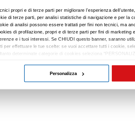
cnici propri e di terze parti per migliorare l'esperienza dell'utent
e di terze parti, per analisi statistiche di navigazione e per la c
ookie di analisi possono essere trattati per fini non tecnici, ma an
okies di profilazione, propri e di terze parti per fini di marketing e
ferenze e i tuoi interessi. Se CHIUDI questo banner, saranno utili
ti per effettuare le tue scelte: se vuoi accettare tutti i cookie,
e soltanto determinate categorie di cookies seleziona “PERSONALI
tue preferenze vai alla nostra
cookie policy
.
Personalizza