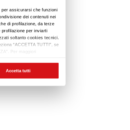
e, per assicurarsi che funzioni
ondivisione dei contenuti nei
che di profilazione, da terze
 profilazione per inviarti
zzati soltanto cookies tecnici.
 seleziona “ACCETTA TUTTI”, se
ZZA”. Per maggiori
Accetta tutti