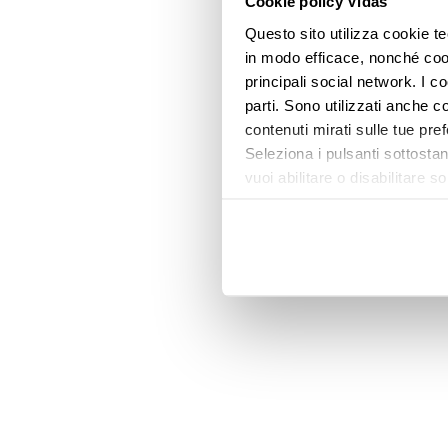
Cookie policy Vidas
Questo sito utilizza cookie te
in modo efficace, nonché cooki
principali social network. I c
parti. Sono utilizzati anche co
contenuti mirati sulle tue pre
Seleziona i pulsanti sottostan
vuoi abilitare o disabilitar
informazioni e modificare le 