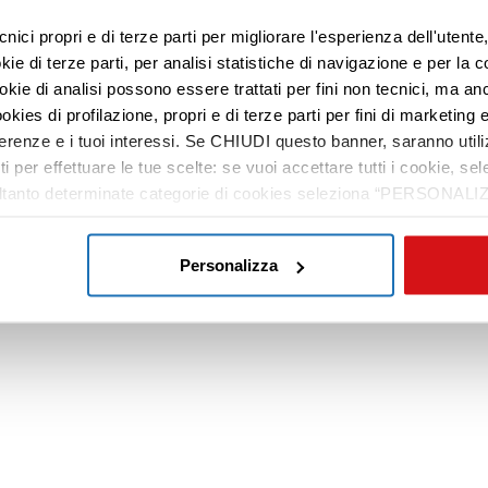
cnici propri e di terze parti per migliorare l'esperienza dell'utent
e di terze parti, per analisi statistiche di navigazione e per la c
ookie di analisi possono essere trattati per fini non tecnici, ma an
okies di profilazione, propri e di terze parti per fini di marketing e
ferenze e i tuoi interessi. Se CHIUDI questo banner, saranno utili
ti per effettuare le tue scelte: se vuoi accettare tutti i cookie,
e soltanto determinate categorie di cookies seleziona “PERSONALI
tue preferenze vai alla nostra
cookie policy
.
Personalizza