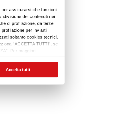
e, per assicurarsi che funzioni
ondivisione dei contenuti nei
che di profilazione, da terze
 profilazione per inviarti
zzati soltanto cookies tecnici.
 seleziona “ACCETTA TUTTI”, se
ZZA”. Per maggiori
Accetta tutti