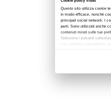
Cookie policy Vidas
Questo sito utilizza cookie te
in modo efficace, nonché cooki
principali social network. I c
parti. Sono utilizzati anche co
contenuti mirati sulle tue pre
Seleziona i pulsanti sottostan
vuoi abilitare o disabilitar
informazioni e modificare le 