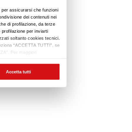
e, per assicurarsi che funzioni
ondivisione dei contenuti nei
che di profilazione, da terze
 profilazione per inviarti
zzati soltanto cookies tecnici.
 seleziona “ACCETTA TUTTI”, se
ZZA”. Per maggiori
Accetta tutti