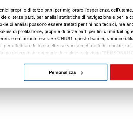
cnici propri e di terze parti per migliorare l'esperienza dell'utent
e di terze parti, per analisi statistiche di navigazione e per la c
ookie di analisi possono essere trattati per fini non tecnici, ma an
okies di profilazione, propri e di terze parti per fini di marketing e
ferenze e i tuoi interessi. Se CHIUDI questo banner, saranno utili
ti per effettuare le tue scelte: se vuoi accettare tutti i cookie,
e soltanto determinate categorie di cookies seleziona “PERSONALI
tue preferenze vai alla nostra
cookie policy
.
Personalizza