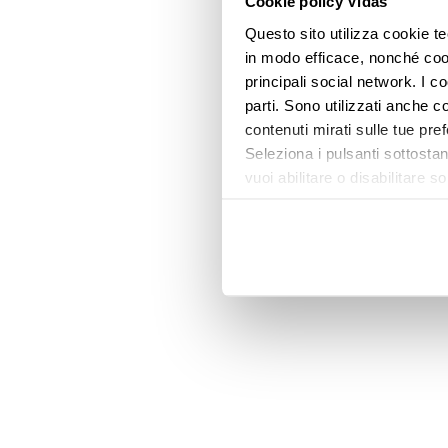
Cookie policy Vidas
Questo sito utilizza cookie te
in modo efficace, nonché cooki
principali social network. I c
parti. Sono utilizzati anche co
contenuti mirati sulle tue pre
Seleziona i pulsanti sottostan
vuoi abilitare o disabilitar
informazioni e modificare le 