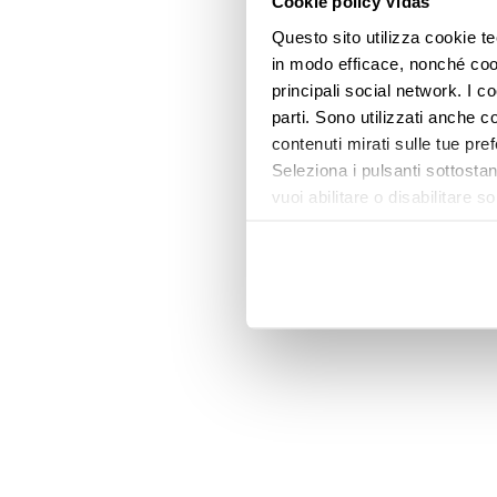
Cookie policy Vidas
Questo sito utilizza cookie te
in modo efficace, nonché cooki
principali social network. I c
parti. Sono utilizzati anche co
contenuti mirati sulle tue pre
Seleziona i pulsanti sottostan
vuoi abilitare o disabilitar
informazioni e modificare le 