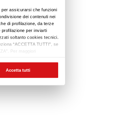
e, per assicurarsi che funzioni
ondivisione dei contenuti nei
che di profilazione, da terze
 profilazione per inviarti
zzati soltanto cookies tecnici.
 seleziona “ACCETTA TUTTI”, se
ZZA”. Per maggiori
Accetta tutti