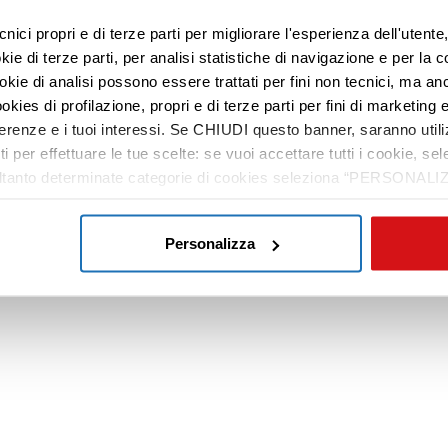
cnici propri e di terze parti per migliorare l'esperienza dell'utent
e di terze parti, per analisi statistiche di navigazione e per la c
ookie di analisi possono essere trattati per fini non tecnici, ma an
okies di profilazione, propri e di terze parti per fini di marketing e
ferenze e i tuoi interessi. Se CHIUDI questo banner, saranno utili
ti per effettuare le tue scelte: se vuoi accettare tutti i cookie,
e soltanto determinate categorie di cookies seleziona “PERSONALI
tue preferenze vai alla nostra
cookie policy
.
Personalizza